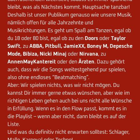
bleibt, was als Nächstes kommt. Hauptsache tanzbar!
Deshalb ist unser Publikum genauso wie unsere Musik,
nämlich offen für alle Jahrzehnte und
Musikrichtungen. Es geht um Spaß am Tanzen, egal ob
du 18 oder 80 bist, egal ob zu den
Doors
oder
Taylor
Swift
, zu
ABBA, Pitbull, JamieXX, Boney M, Depesche
Mode, Bibiza, Nicki Minaj
oder
Nirvana
, zu
AnnenMayKantereit
oder den
Ärzten
. Dazu gehört
auch, dass wir die Songs weitestgehend pur spielen,
also ohne endloses “Beatmatching”.
Aber: Wir spielen nichts, was wir nicht mögen. Du
kannst Dir immer gerne etwas wünschen, aber wie im
richtigen Leben gehen auch bei uns nicht alle Wünsche
in Erfüllung. Wenn es in den Flow passt, kommt es in
die Playlist – wenn aber nicht, dann bleibt es auf der
Liste.
Und was du definitiv nicht erwarten solltest: Schlager,