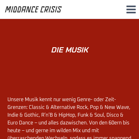
Zum
Inhalt
springen
DIE MUSIK
Unsere Musik kennt nur wenig Genre- oder Zeit-
Grenzen: Classic & Alternative Rock, Pop & New Wave,
Indie & Gothic, R’n’B & HipHop, Funk & Soul, Disco &
Euro Dance – und alles dazwischen. Von den 60ern bis
heute – und gerne im wilden Mix und mit
überraschenden Wechseln, sodass es immer spannend